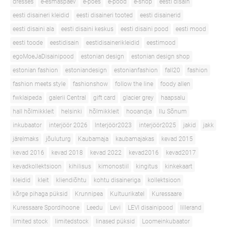
dresses
e-esmaspäev
e-poes
e-pood
e-shop
eesti disain
eesti disaineri kleidid
eesti disaineri tooted
eesti disainerid
eesti disaini ala
eesti disaini keskus
eesti disaini pood
eesti mood
eesti toode
eestidisain
eestidisainerikleidid
eestimood
egoMoeJaDisainipood
estonian design
estonian design shop
estonian fashion
estoniandesign
estonianfashion
fall20
fashion
fashion meets style
fashionshow
follow the line
foody allen
fwklaipeda
galerii Central
gift card
glacier grey
haapsalu
hall hõlmikkleit
helsinki
hõlmikkleit
hooandja
Ilu Sõnum
inkubaator
interjöör 2026
Interjöör2023
interjöör2025
jakid
jakk
järelmaks
jõuluturg
Kaubamaja
kaubamajakas
kevad 2015
kevad 2016
kevad 2018
kevad 2022
kevad2016
kevad2017
kevadkollektsioon
kihilisus
kimonostiil
kingitus
kinkekaart
kleidid
kleit
kliendiõhtu
kohtu disaineriga
kollektsioon
kõrge pihaga püksid
Krunnipea
Kultuurikatel
Kuressaare
Kuressaare Spordihoone
Leedu
Levi
LEVI disainipood
lillerand
limited stock
limitedstock
linased püksid
Loomeinkubaator