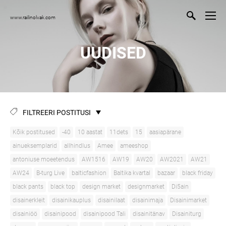
www.railinolvak.com
UUDISED
FILTREERI POSTITUSI
Kõik postitused
-40
10 aastat
11dets
15
aasiapärane
ainueksemplarid
allhindlus
Amee
ameeshop
antoniuse moeetendus
AW1516
AW19
AW20
AW2021
AW21
AW24
B-turg Live
balticfashion
Baltika kvartal
bazaar
black friday
black pants
black top
design market
designmarket
Di5ain
disainerkleit
disainikauplus
disainilaat
disainimaja
Disainimarket
disainiöö
disainipood
disainipood Tali
disainitänav
Disainiturg