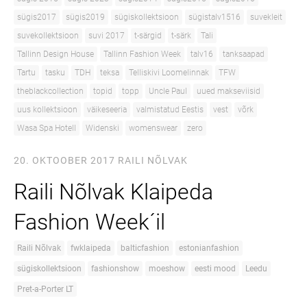
sügis2017
sügis2019
sügiskollektsioon
sügistalv1516
suvekleit
suvekollektsioon
suvi 2017
t-särgid
t-särk
Tali
Tallinn Design House
Tallinn Fashion Week
talv16
tanksaapad
Tartu
tasku
TDH
teksa
Telliskivi Loomelinnak
TFW
theblackcollection
topid
topp
Uncle Paul
uued makseviisid
uus kollektsioon
väikeseeria
valmistatud Eestis
vest
võrk
Wasa Spa Hotell
Widenski
womenswear
zero
20. OKTOOBER 2017
RAILI NÕLVAK
Raili Nõlvak Klaipeda
Fashion Week´il
Raili Nõlvak
fwklaipeda
balticfashion
estonianfashion
sügiskollektsioon
fashionshow
moeshow
eesti mood
Leedu
Pret-a-Porter LT