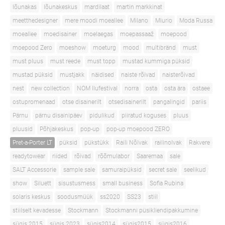
lõunakas
lõunakeskus
mardilaat
martin markkinat
meetthedesigner
mere moodi moeallee
Milano
Miurio
Moda Russa
moeallee
moedisainer
moelaegas
moepassaaž
moepood
moepood Zero
moeshow
moeturg
mood
multibränd
must
must pluus
must reede
must topp
mustad kummiga püksid
mustad püksid
mustjakk
näidised
naiste rõivad
naisterõivad
nest
new collection
NOM Ilufestival
norra
osta
osta ära
ostaee
ostupromenaad
otse disainerilt
otsedisainerilt
pangalingid
pariis
Pärnu
pärnu disainipäev
pidulikud
piiratud koguses
pluus
pluusid
Põhjakeskus
pop-up
pop-up moepood ZERO
Pret-a-Porter LT
püksid
pükstükk
Raili Nõlvak
railinolvak
Rakvere
readytowear
riided
rõivad
rõõmulabor
Saaremaa
sale
SALT Accessorie
sample sale
samuraipüksid
secret sale
seelikud
show
Siluett
sisustusmess
small business
Sofia Rubina
solaris keskus
soodusmüük
ss2020
SS23
stiil
stiilselt kevadesse
Stockmann
Stockmanni püsikliendipakkumine
sügis 2015
sügis 2023
sügis2014
sügis2015
sügis2016