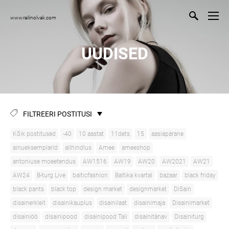
www.railinolvak.com
UUDISED
FILTREERI POSTITUSI
Kõik postitused
-40
10 aastat
11dets
15
aasiapärane
ainueksemplarid
allhindlus
Amee
ameeshop
antoniuse moeetendus
AW1516
AW19
AW20
AW2021
AW21
AW24
B-turg Live
balticfashion
Baltika kvartal
bazaar
black friday
black pants
black top
design market
designmarket
Di5ain
disainerkleit
disainikauplus
disainilaat
disainimaja
Disainimarket
disainiöö
disainipood
disainipood Tali
disainitänav
Disainiturg