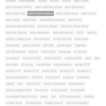
dresses
e-esmaspäev
e-poes
e-pood
e-shop
eesti disain
eesti disaineri kleidid
eesti disaineri tooted
eesti disainerid
eesti disaini ala
eesti disaini keskus
eesti disaini pood
eesti mood
eesti toode
eestidisain
eestidisainerikleidid
eestimood
egoMoeJaDisainipood
estonian design
estonian design shop
estonian fashion
estoniandesign
estonianfashion
fall20
fashion
fashion meets style
fashionshow
follow the line
foody allen
fwklaipeda
galerii Central
gift card
glacier grey
haapsalu
hall hõlmikkleit
helsinki
hõlmikkleit
hooandja
Ilu Sõnum
inkubaator
interjöör 2026
Interjöör2023
interjöör2025
jakid
jakk
järelmaks
jõuluturg
Kaubamaja
kaubamajakas
kevad 2015
kevad 2016
kevad 2018
kevad 2022
kevad2016
kevad2017
kevadkollektsioon
kihilisus
kimonostiil
kingitus
kinkekaart
kleidid
kleit
kliendiõhtu
kohtu disaineriga
kollektsioon
kõrge pihaga püksid
Krunnipea
Kultuurikatel
Kuressaare
Kuressaare Spordihoone
Leedu
Levi
LEVI disainipood
lillerand
limited stock
limitedstock
linased püksid
Loomeinkubaator