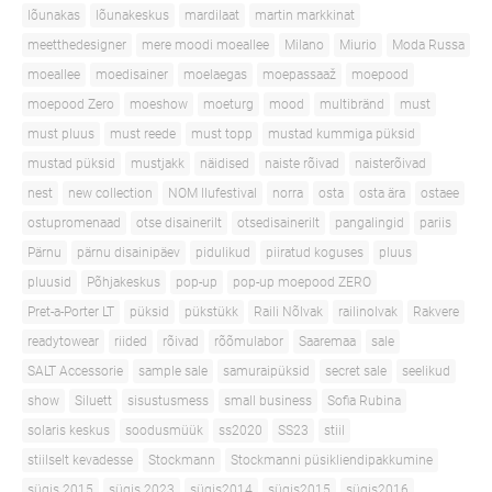
lõunakas
lõunakeskus
mardilaat
martin markkinat
meetthedesigner
mere moodi moeallee
Milano
Miurio
Moda Russa
moeallee
moedisainer
moelaegas
moepassaaž
moepood
moepood Zero
moeshow
moeturg
mood
multibränd
must
must pluus
must reede
must topp
mustad kummiga püksid
mustad püksid
mustjakk
näidised
naiste rõivad
naisterõivad
nest
new collection
NOM Ilufestival
norra
osta
osta ära
ostaee
ostupromenaad
otse disainerilt
otsedisainerilt
pangalingid
pariis
Pärnu
pärnu disainipäev
pidulikud
piiratud koguses
pluus
pluusid
Põhjakeskus
pop-up
pop-up moepood ZERO
Pret-a-Porter LT
püksid
pükstükk
Raili Nõlvak
railinolvak
Rakvere
readytowear
riided
rõivad
rõõmulabor
Saaremaa
sale
SALT Accessorie
sample sale
samuraipüksid
secret sale
seelikud
show
Siluett
sisustusmess
small business
Sofia Rubina
solaris keskus
soodusmüük
ss2020
SS23
stiil
stiilselt kevadesse
Stockmann
Stockmanni püsikliendipakkumine
sügis 2015
sügis 2023
sügis2014
sügis2015
sügis2016