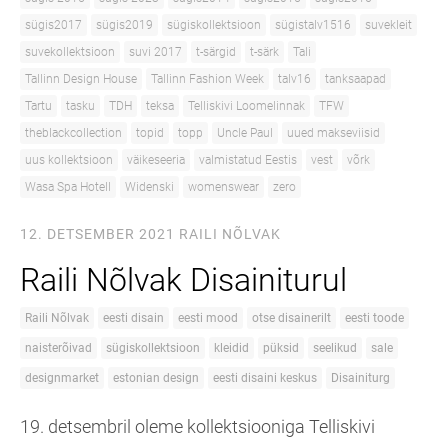
sügis2017
sügis2019
sügiskollektsioon
sügistalv1516
suvekleit
suvekollektsioon
suvi 2017
t-särgid
t-särk
Tali
Tallinn Design House
Tallinn Fashion Week
talv16
tanksaapad
Tartu
tasku
TDH
teksa
Telliskivi Loomelinnak
TFW
theblackcollection
topid
topp
Uncle Paul
uued makseviisid
uus kollektsioon
väikeseeria
valmistatud Eestis
vest
võrk
Wasa Spa Hotell
Widenski
womenswear
zero
12. DETSEMBER 2021
RAILI NÕLVAK
Raili Nõlvak Disainiturul
Raili Nõlvak
eesti disain
eesti mood
otse disainerilt
eesti toode
naisterõivad
sügiskollektsioon
kleidid
püksid
seelikud
sale
designmarket
estonian design
eesti disaini keskus
Disainiturg
19. detsembril oleme kollektsiooniga Telliskivi