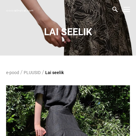
www.railinolvak.com
LAI SEELIK
/
/
e-pood
PLUUSID
Lai seelik