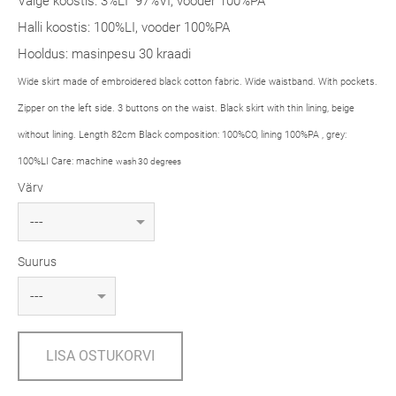
Valge koostis: 3%LI 97%VI, vooder 100%PA
Halli koostis: 100%LI, vooder 100%PA
Hooldus: masinpesu 30 kraadi
Wide skirt made of embroidered black cotton fabric. Wide waistband. With pockets.
Zipper on the left side. 3 buttons on the waist. Black skirt with thin lining, beige
without lining. Length 82cm Black composition: 100%CO, lining 100%PA , grey:
100%LI Care: machine
wash 30 degrees
Värv
Suurus
LISA OSTUKORVI