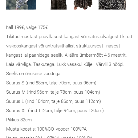
hall 199€, valge 175€
Tikitud mustast puuvillasest kangast või naturaalvalgest tikitud
viskooskangast või antratsiithallist struktuursest linasest
kangast lai paanidega seelik. Allääre ümbermõõt 4,6 meetrit.
Laia värvliga. Taskutega. Lukk vasakul küljel. Värvlil 3 nööpi.
Seelik on õhukese voodriga
Suurus S (rind 88cm, talje 70cm, puus 96cm)
Suurus M (rind 96cm, talje 78cm, puus 104cm)
Suurus L (rind 104cm, talje 86cm, puus 112cm)
Suurus XL (rind 112cm, talje 94cm, puus 120cm)
Pikkus 82cm
Musta koostis: 100%CO, vooder 100%PA