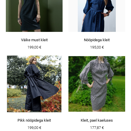
Väike must kleit
Nööpidega kleit
199,00 €
195,00 €
Pikk nööpidega kleit
Kleit, pael kaeluses
199,00 €
177,87 €