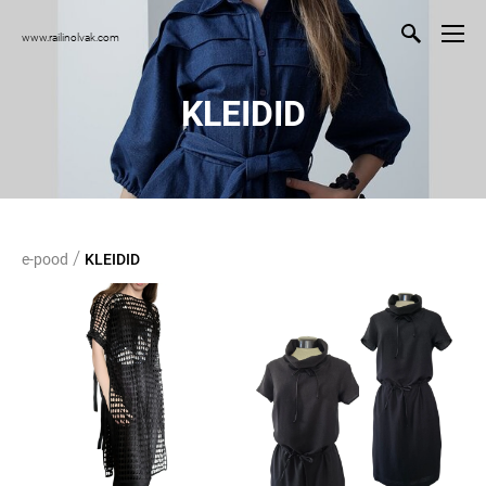
www.railinolvak.com
KLEIDID
/
e-pood
KLEIDID