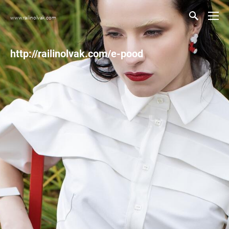
www.railinolvak.com
http://railinolvak.com
/e-pood