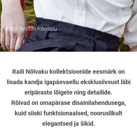
Foto: Kristiin Kõosalu
Raili Nõlvaku kollektsioonide eesmärk on
lisada kandja igapäevaellu eksklusiivsust läbi
eripäraste lõigete ning detailide.
Rõivad on omapärase disainilahendusega,
kuid siiski funktsionaalsed, nooruslikult
elegantsed ja šikid.