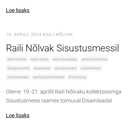
Loe lisaks
10. APRILL 2024
RAILI NÕLVAK
Raili Nõlvak Sisustusmessil
Raili Nõlvak
eesti disain
estoniandesign
estonianfashion
designmarket
disainilaat
sisustusmess
naisterõivad
womenswear
eestidisainerikleidid
Disainiturg
Oleme 19.-21. aprillil Raili Nõlvaku kollektsiooniga
Sisustusmessi raames toimuval Disainilaadal
Loe lisaks