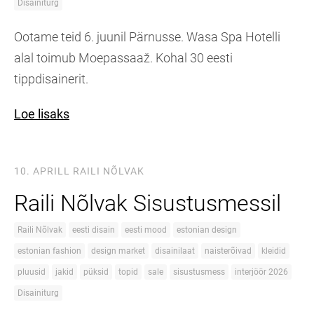
Disainiturg
Ootame teid 6. juunil Pärnusse. Wasa Spa Hotelli
alal toimub Moepassaaž. Kohal 30 eesti
tippdisainerit.
Loe lisaks
10. APRILL
RAILI NÕLVAK
Raili Nõlvak Sisustusmessil
Raili Nõlvak
eesti disain
eesti mood
estonian design
estonian fashion
design market
disainilaat
naisterõivad
kleidid
pluusid
jakid
püksid
topid
sale
sisustusmess
interjöör 2026
Disainiturg