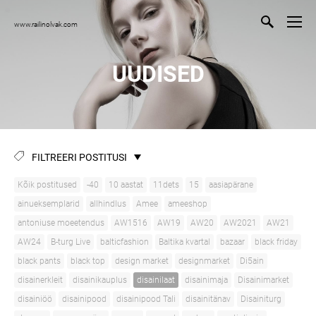
www.railinolvak.com
UUDISED
FILTREERI POSTITUSI
Kõik postitused
-40
10 aastat
11dets
15
aasiapärane
ainueksemplarid
allhindlus
Amee
ameeshop
antoniuse moeetendus
AW1516
AW19
AW20
AW2021
AW21
AW24
B-turg Live
balticfashion
Baltika kvartal
bazaar
black friday
black pants
black top
design market
designmarket
Di5ain
disainerkleit
disainikauplus
disainilaat
disainimaja
Disainimarket
disainiöö
disainipood
disainipood Tali
disainitänav
Disainiturg