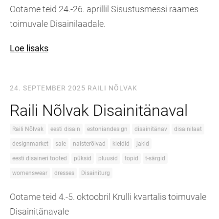
Ootame teid 24.-26. aprillil Sisustusmessi raames
toimuvale Disainilaadale.
Loe lisaks
24. SEPTEMBER 2025
RAILI NÕLVAK
Raili Nõlvak Disainitänaval
Raili Nõlvak
eesti disain
estoniandesign
disainitänav
disainilaat
designmarket
sale
naisterõivad
kleidid
jakid
eesti disaineri tooted
püksid
pluusid
topid
t-särgid
womenswear
dresses
Disainiturg
Ootame teid 4.-5. oktoobril Krulli kvartalis toimuvale
Disainitänavale