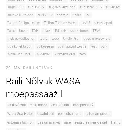
sügis2017
sügis2019
sügiskollektsioon
sügistalv1516
suvekleit
suvekollektsioon
suvi 2017
t-särgid
t-särk
Tali
Tallinn Design House
Tallinn Fashion Week
talv16
tanksaapad
Tartu
tasku
TDH
teksa
Telliskivi Loomelinnak
TFW
theblackcollection
topid
topp
Uncle Paul
uued makseviisid
uus kollektsioon
väikeseeria
valmistatud Eestis
vest
võrk
Wasa Spa Hotell
Widenski
womenswear
zero
29. MAI
RAILI NÕLVAK
Raili Nõlvak WASA
moepassaažil
Raili Nõlvak
eesti mood
eesti disain
moepassaaž
Wasa Spa Hotell
disainilaat
eesti disainerid
estonian design
estonian fashion
design market
sale
eesti disaineri kleidid
Pärnu