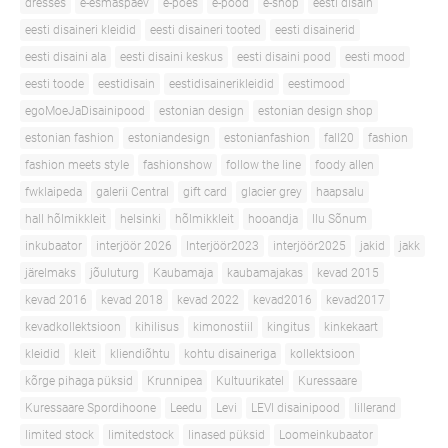
dresses
e-esmaspäev
e-poes
e-pood
e-shop
eesti disain
eesti disaineri kleidid
eesti disaineri tooted
eesti disainerid
eesti disaini ala
eesti disaini keskus
eesti disaini pood
eesti mood
eesti toode
eestidisain
eestidisainerikleidid
eestimood
egoMoeJaDisainipood
estonian design
estonian design shop
estonian fashion
estoniandesign
estonianfashion
fall20
fashion
fashion meets style
fashionshow
follow the line
foody allen
fwklaipeda
galerii Central
gift card
glacier grey
haapsalu
hall hõlmikkleit
helsinki
hõlmikkleit
hooandja
Ilu Sõnum
inkubaator
interjöör 2026
Interjöör2023
interjöör2025
jakid
jakk
järelmaks
jõuluturg
Kaubamaja
kaubamajakas
kevad 2015
kevad 2016
kevad 2018
kevad 2022
kevad2016
kevad2017
kevadkollektsioon
kihilisus
kimonostiil
kingitus
kinkekaart
kleidid
kleit
kliendiõhtu
kohtu disaineriga
kollektsioon
kõrge pihaga püksid
Krunnipea
Kultuurikatel
Kuressaare
Kuressaare Spordihoone
Leedu
Levi
LEVI disainipood
lillerand
limited stock
limitedstock
linased püksid
Loomeinkubaator