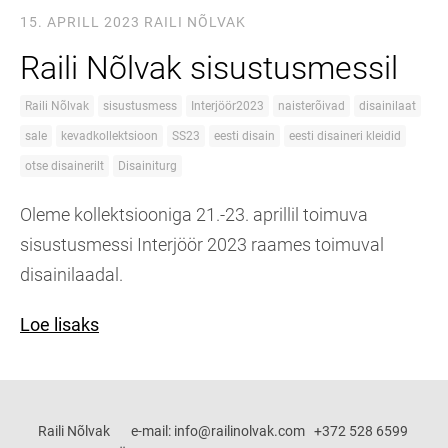
15. APRILL 2023
RAILI NÕLVAK
Raili Nõlvak sisustusmessil
Raili Nõlvak
sisustusmess
Interjöör2023
naisterõivad
disainilaat
sale
kevadkollektsioon
SS23
eesti disain
eesti disaineri kleidid
otse disainerilt
Disainiturg
Oleme kollektsiooniga 21.-23. aprillil toimuva
sisustusmessi Interjöör 2023 raames toimuval
disainilaadal.
Loe lisaks
Raili Nõlvak e-mail: info@railinolvak.com +372 528 6599