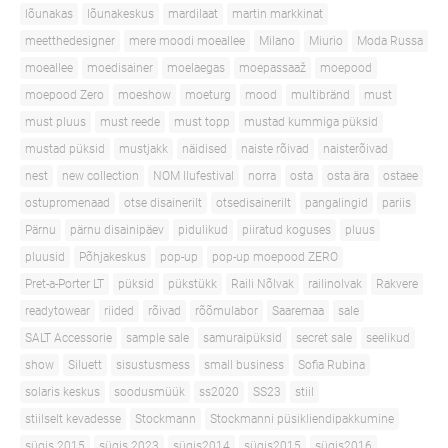
lõunakas
lõunakeskus
mardilaat
martin markkinat
meetthedesigner
mere moodi moeallee
Milano
Miurio
Moda Russa
moeallee
moedisainer
moelaegas
moepassaaž
moepood
moepood Zero
moeshow
moeturg
mood
multibränd
must
must pluus
must reede
must topp
mustad kummiga püksid
mustad püksid
mustjakk
näidised
naiste rõivad
naisterõivad
nest
new collection
NOM Ilufestival
norra
osta
osta ära
ostaee
ostupromenaad
otse disainerilt
otsedisainerilt
pangalingid
pariis
Pärnu
pärnu disainipäev
pidulikud
piiratud koguses
pluus
pluusid
Põhjakeskus
pop-up
pop-up moepood ZERO
Pret-a-Porter LT
püksid
pükstükk
Raili Nõlvak
railinolvak
Rakvere
readytowear
riided
rõivad
rõõmulabor
Saaremaa
sale
SALT Accessorie
sample sale
samuraipüksid
secret sale
seelikud
show
Siluett
sisustusmess
small business
Sofia Rubina
solaris keskus
soodusmüük
ss2020
SS23
stiil
stiilselt kevadesse
Stockmann
Stockmanni püsikliendipakkumine
sügis 2015
sügis 2023
sügis2014
sügis2015
sügis2016