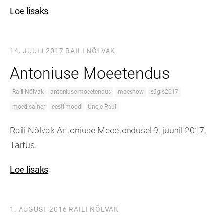
Loe lisaks
14. JUULI 2017
RAILI NÕLVAK
Antoniuse Moeetendus
Raili Nõlvak
antoniuse moeetendus
moeshow
sügis2017
moedisainer
eesti mood
Uncle Paul
Raili Nõlvak Antoniuse Moeetendusel 9. juunil 2017,
Tartus.
Loe lisaks
1. AUGUST 2016
RAILI NÕLVAK