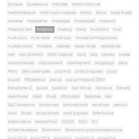
lõunakas
lõunakeskus
mardilaat
martin markkinat
meetthedesigner
mere moodi moeallee
Milano
Miurio
Moda Russa
moeallee
moedisainer
moelaegas
moepassaaž
moepood
moepood Zero
moeshow
moeturg
mood
multibränd
must
must pluus
must reede
must topp
mustad kummiga püksid
mustad püksid
mustjakk
näidised
naiste rõivad
naisterõivad
nest
new collection
NOM Ilufestival
norra
osta
osta ära
ostaee
ostupromenaad
otse disainerilt
otsedisainerilt
pangalingid
pariis
Pärnu
pärnu disainipäev
pidulikud
piiratud koguses
pluus
pluusid
Põhjakeskus
pop-up
pop-up moepood ZERO
Pret-a-Porter LT
püksid
pükstükk
Raili Nõlvak
railinolvak
Rakvere
readytowear
riided
rõivad
rõõmulabor
Saaremaa
sale
SALT Accessorie
sample sale
samuraipüksid
secret sale
seelikud
show
Siluett
sisustusmess
small business
Sofia Rubina
solaris keskus
soodusmüük
ss2020
SS23
stiil
stiilselt kevadesse
Stockmann
Stockmanni püsikliendipakkumine
sügis 2015
sügis 2023
sügis2014
sügis2015
sügis2016