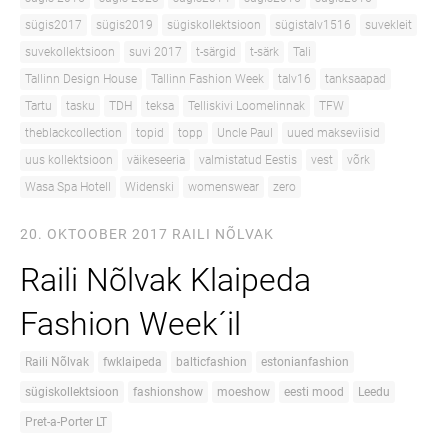
sügis2017
sügis2019
sügiskollektsioon
sügistalv1516
suvekleit
suvekollektsioon
suvi 2017
t-särgid
t-särk
Tali
Tallinn Design House
Tallinn Fashion Week
talv16
tanksaapad
Tartu
tasku
TDH
teksa
Telliskivi Loomelinnak
TFW
theblackcollection
topid
topp
Uncle Paul
uued makseviisid
uus kollektsioon
väikeseeria
valmistatud Eestis
vest
võrk
Wasa Spa Hotell
Widenski
womenswear
zero
20. OKTOOBER 2017
RAILI NÕLVAK
Raili Nõlvak Klaipeda
Fashion Week´il
Raili Nõlvak
fwklaipeda
balticfashion
estonianfashion
sügiskollektsioon
fashionshow
moeshow
eesti mood
Leedu
Pret-a-Porter LT