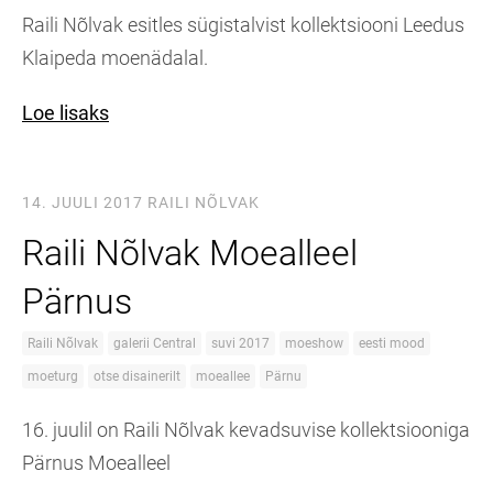
Raili Nõlvak esitles sügistalvist kollektsiooni Leedus
Klaipeda moenädalal.
Loe lisaks
14. JUULI 2017
RAILI NÕLVAK
Raili Nõlvak Moealleel
Pärnus
Raili Nõlvak
galerii Central
suvi 2017
moeshow
eesti mood
moeturg
otse disainerilt
moeallee
Pärnu
16. juulil on Raili Nõlvak kevadsuvise kollektsiooniga
Pärnus Moealleel