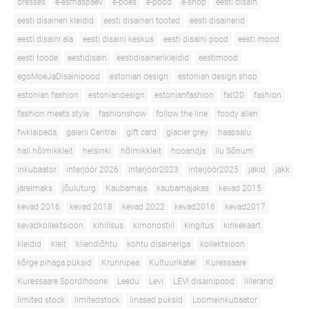
dresses
e-esmaspäev
e-poes
e-pood
e-shop
eesti disain
eesti disaineri kleidid
eesti disaineri tooted
eesti disainerid
eesti disaini ala
eesti disaini keskus
eesti disaini pood
eesti mood
eesti toode
eestidisain
eestidisainerikleidid
eestimood
egoMoeJaDisainipood
estonian design
estonian design shop
estonian fashion
estoniandesign
estonianfashion
fall20
fashion
fashion meets style
fashionshow
follow the line
foody allen
fwklaipeda
galerii Central
gift card
glacier grey
haapsalu
hall hõlmikkleit
helsinki
hõlmikkleit
hooandja
Ilu Sõnum
inkubaator
interjöör 2026
Interjöör2023
interjöör2025
jakid
jakk
järelmaks
jõuluturg
Kaubamaja
kaubamajakas
kevad 2015
kevad 2016
kevad 2018
kevad 2022
kevad2016
kevad2017
kevadkollektsioon
kihilisus
kimonostiil
kingitus
kinkekaart
kleidid
kleit
kliendiõhtu
kohtu disaineriga
kollektsioon
kõrge pihaga püksid
Krunnipea
Kultuurikatel
Kuressaare
Kuressaare Spordihoone
Leedu
Levi
LEVI disainipood
lillerand
limited stock
limitedstock
linased püksid
Loomeinkubaator