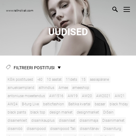
www.railinolvak.com
UUDISED
FILTREERI POSTITUSI
Kõik postitused
-40
10 aastat
11dets
15
aasiapärane
ainueksemplarid
allhindlus
Amee
ameeshop
antoniuse moeetendus
AW1516
AW19
AW20
AW2021
AW21
AW24
B-turg Live
balticfashion
Baltika kvartal
bazaar
black friday
black pants
black top
design market
designmarket
Di5ain
disainerkleit
disainikauplus
disainilaat
disainimaja
Disainimarket
disainiöö
disainipood
disainipood Tali
disainitänav
Disainiturg