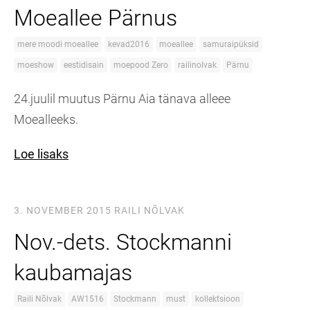
Moeallee Pärnus
mere moodi moeallee
kevad2016
moeallee
samuraipüksid
moeshow
eestidisain
moepood Zero
railinolvak
Pärnu
24.juulil muutus Pärnu Aia tänava alleee
Moealleeks.
Loe lisaks
3. NOVEMBER 2015
RAILI NÕLVAK
Nov.-dets. Stockmanni
kaubamajas
Raili Nõlvak
AW1516
Stockmann
must
kollektsioon