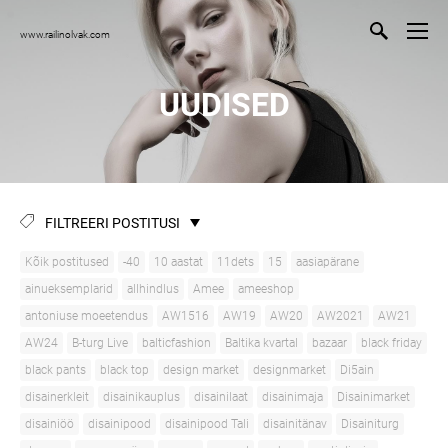
www.railinolvak.com
UUDISED
FILTREERI POSTITUSI
Kõik postitused
-40
10 aastat
11dets
15
aasiapärane
ainueksemplarid
allhindlus
Amee
ameeshop
antoniuse moeetendus
AW1516
AW19
AW20
AW2021
AW21
AW24
B-turg Live
balticfashion
Baltika kvartal
bazaar
black friday
black pants
black top
design market
designmarket
Di5ain
disainerkleit
disainikauplus
disainilaat
disainimaja
Disainimarket
disainiöö
disainipood
disainipood Tali
disainitänav
Disainiturg