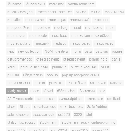
lõunakas
lõunakeskus
mardilaat
martin markkinat
meetthedesigner
mere moodi moeallee
Milano
Miurio
Moda Russa
moeallee
moedisainer
moelaegas
moepassaaž
moepood
moepood Zero
moeshow
moeturg
mood
multibränd
must
must pluus
must reede
must topp
mustad kummiga püksid
mustad püksid
mustjakk
näidised
naiste rõivad
naisterõivad
nest
new collection
NOM Ilufestival
norra
osta
osta ära
ostaee
ostupromenaad
otse disainerilt
otsedisainerilt
pangalingid
pariis
Pärnu
pärnu disainipäev
pidulikud
piiratud koguses
pluus
pluusid
Põhjakeskus
pop-up
pop-up moepood ZERO
Pret-a-Porter LT
püksid
pükstükk
Raili Nõlvak
railinolvak
Rakvere
readytowear
riided
rõivad
rõõmulabor
Saaremaa
sale
SALT Accessorie
sample sale
samuraipüksid
secret sale
seelikud
show
Siluett
sisustusmess
small business
Sofia Rubina
solaris keskus
soodusmüük
ss2020
SS23
stiil
stiilselt kevadesse
Stockmann
Stockmanni püsikliendipakkumine
sügis 2015
sügis 2023
sügis2014
sügis2015
sügis2016