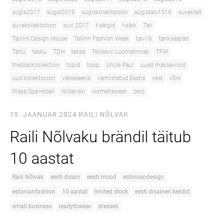
sügis2017
sügis2019
sügiskollektsioon
sügistalv1516
suvekleit
suvekollektsioon
suvi 2017
t-särgid
t-särk
Tali
Tallinn Design House
Tallinn Fashion Week
talv16
tanksaapad
Tartu
tasku
TDH
teksa
Telliskivi Loomelinnak
TFW
theblackcollection
topid
topp
Uncle Paul
uued makseviisid
uus kollektsioon
väikeseeria
valmistatud Eestis
vest
võrk
Wasa Spa Hotell
Widenski
womenswear
zero
19. JAANUAR 2024
RAILI NÕLVAK
Raili Nõlvaku brändil täitub
10 aastat
Raili Nõlvak
eesti disain
eesti mood
estoniandesign
estonianfashion
10 aastat
limited stock
eesti disaineri kleidid
small business
readytowear
dresses