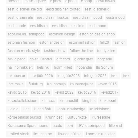
dresses
e-esmaspäev
e-poes
e-pood
e-shop
eesti disain
eesti disaineri kleidid
eesti disaineri tooted
eesti disainerid
eesti disaini ala
eesti disaini keskus
eesti disaini pood
eesti mood
eesti toode
eestidisain
eestidisainerikleidid
eestimood
egoMoeJaDisainipood
estonian design
estonian design shop
estonian fashion
estoniandesign
estonianfashion
fall20
fashion
fashion meets style
fashionshow
follow the line
foody allen
fwklaipeda
galerii Central
gift card
glacier grey
haapsalu
hall hõlmikkleit
helsinki
hõlmikkleit
hooandja
Ilu Sõnum
inkubaator
interjöör 2026
Interjöör2023
interjöör2025
jakid
jakk
järelmaks
jõuluturg
Kaubamaja
kaubamajakas
kevad 2015
kevad 2016
kevad 2018
kevad 2022
kevad2016
kevad2017
kevadkollektsioon
kihilisus
kimonostiil
kingitus
kinkekaart
kleidid
kleit
kliendiõhtu
kohtu disaineriga
kollektsioon
kõrge pihaga püksid
Krunnipea
Kultuurikatel
Kuressaare
Kuressaare Spordihoone
Leedu
Levi
LEVI disainipood
lillerand
limited stock
limitedstock
linased püksid
Loomeinkubaator