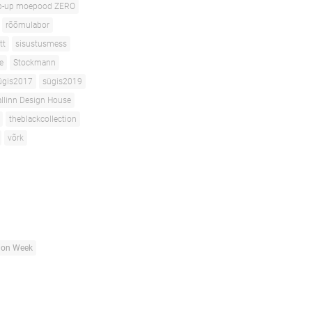
p-up moepood ZERO
rõõmulabor
tt
sisustusmess
e
Stockmann
ügis2017
sügis2019
allinn Design House
theblackcollection
võrk
hion Week