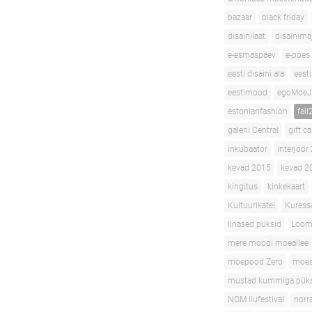
bazaar
black friday
disainilaat
disainima
e-esmaspäev
e-poes
eesti disaini ala
eesti
eestimood
egoMoeJ
estonianfashion
fall
galerii Central
gift c
inkubaator
interjöör
kevad 2015
kevad 2
kingitus
kinkekaart
Kultuurikatel
Kuress
linased püksid
Loom
mere moodi moeallee
moepood Zero
moe
mustad kummiga pük
NOM Ilufestival
norr