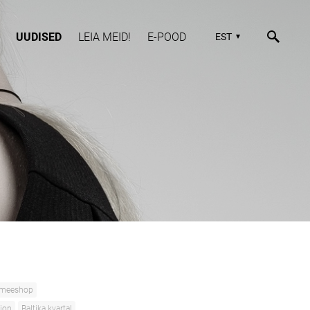
UUDISED
LEIA MEID!
E-POOD
EST
meeshop
hion
Baltika kvartal