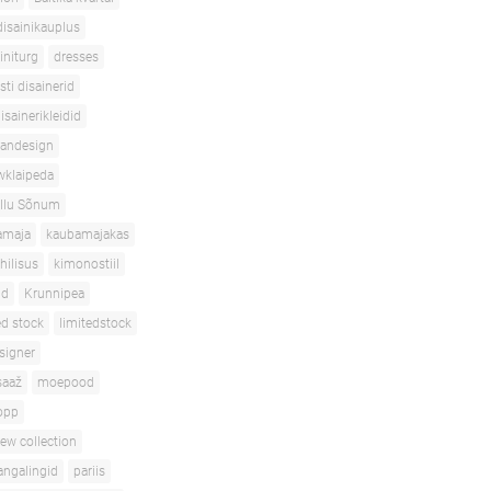
disainikauplus
initurg
dresses
sti disainerid
isainerikleidid
iandesign
wklaipeda
Ilu Sõnum
amaja
kaubamajakas
ihilisus
kimonostiil
id
Krunnipea
ed stock
limitedstock
signer
aaž
moepood
opp
ew collection
angalingid
pariis