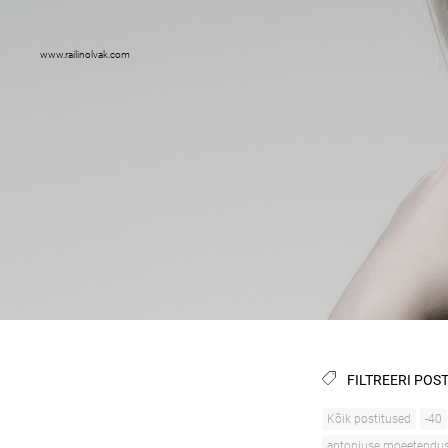
www.railinolvak.com
FILTREERI POST
Kõik postitused
-40
antoniuse moeetendu