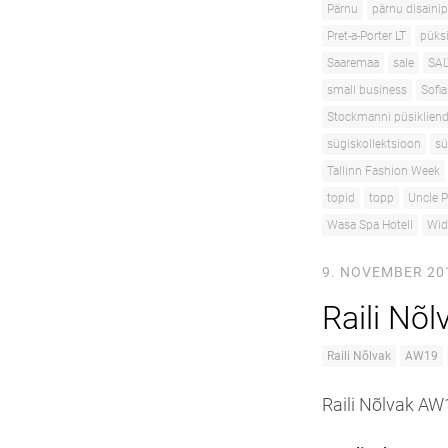
Pärnu
pärnu disaini
Pret-a-Porter LT
püks
Saaremaa
sale
SAL
small business
Sofi
Stockmanni püsiklien
sügiskollektsioon
sü
Tallinn Fashion Week
topid
topp
Uncle P
Wasa Spa Hotell
Wid
9. NOVEMBER 20
Raili Nõ
Raili Nõlvak
AW19
Raili Nõlvak AW