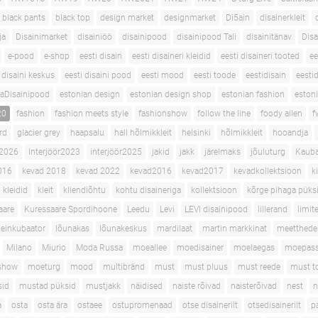
black pants
black top
design market
designmarket
Di5ain
disainerkleit
ja
Disainimarket
disainiöö
disainipood
disainipood Tali
disainitänav
Disa
e-pood
e-shop
eesti disain
eesti disaineri kleidid
eesti disaineri tooted
ee
 disaini keskus
eesti disaini pood
eesti mood
eesti toode
eestidisain
eestid
aDisainipood
estonian design
estonian design shop
estonian fashion
eston
20
fashion
fashion meets style
fashionshow
follow the line
foody allen
f
ard
glacier grey
haapsalu
hall hõlmikkleit
helsinki
hõlmikkleit
hooandja
 2026
Interjöör2023
interjöör2025
jakid
jakk
järelmaks
jõuluturg
Kaub
016
kevad 2018
kevad 2022
kevad2016
kevad2017
kevadkollektsioon
k
kleidid
kleit
kliendiõhtu
kohtu disaineriga
kollektsioon
kõrge pihaga püks
aare
Kuressaare Spordihoone
Leedu
Levi
LEVI disainipood
lillerand
limit
einkubaator
lõunakas
lõunakeskus
mardilaat
martin markkinat
meetthede
Milano
Miurio
Moda Russa
moeallee
moedisainer
moelaegas
moepass
show
moeturg
mood
multibränd
must
must pluus
must reede
must t
sid
mustad püksid
mustjakk
näidised
naiste rõivad
naisterõivad
nest
n
a
osta
osta ära
ostaee
ostupromenaad
otse disainerilt
otsedisainerilt
p