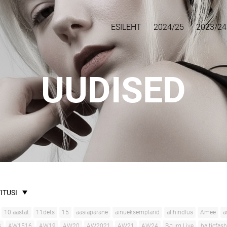
ESILEHT
2024/25
2023/24
UUDISED
ITUSI
10 aastat
11dets
15
aasiapärane
ainueksemplarid
allhindlus
Amee
a
s
AW1516
AW19
AW20
AW2021
AW21
AW24
B-turg Live
balticfas