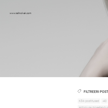
www.railinolvak.com
FILTREERI POST
Kõik postitused
-40
antoniuse moeetendu