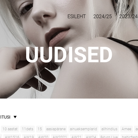
ESILEHT
2024/25
2023/24
UUDISED
ITUSI
10 aastat
11dets
15
aasiapärane
ainueksemplarid
allhindlus
Amee
a
s
AW1516
AW19
AW20
AW2021
AW21
AW24
B-turg Live
balticfas