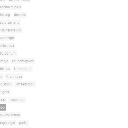
disainikauplus
initurg
dresses
sti disainerid
isainerikleidid
iandesign
wklaipeda
Ilu Sõnum
amaja
kaubamajakas
ihilisus
kimonostiil
id
Krunnipea
ed stock
limitedstock
signer
aaž
moepood
opp
ew collection
angalingid
pariis