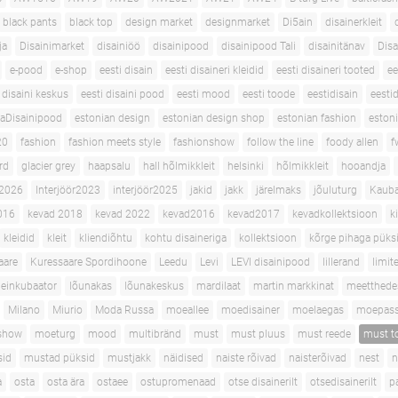
black pants
black top
design market
designmarket
Di5ain
disainerkleit
ja
Disainimarket
disainiöö
disainipood
disainipood Tali
disainitänav
Disa
e-pood
e-shop
eesti disain
eesti disaineri kleidid
eesti disaineri tooted
ee
 disaini keskus
eesti disaini pood
eesti mood
eesti toode
eestidisain
eestid
aDisainipood
estonian design
estonian design shop
estonian fashion
eston
20
fashion
fashion meets style
fashionshow
follow the line
foody allen
f
ard
glacier grey
haapsalu
hall hõlmikkleit
helsinki
hõlmikkleit
hooandja
 2026
Interjöör2023
interjöör2025
jakid
jakk
järelmaks
jõuluturg
Kaub
016
kevad 2018
kevad 2022
kevad2016
kevad2017
kevadkollektsioon
k
kleidid
kleit
kliendiõhtu
kohtu disaineriga
kollektsioon
kõrge pihaga püks
aare
Kuressaare Spordihoone
Leedu
Levi
LEVI disainipood
lillerand
limit
einkubaator
lõunakas
lõunakeskus
mardilaat
martin markkinat
meetthede
Milano
Miurio
Moda Russa
moeallee
moedisainer
moelaegas
moepass
show
moeturg
mood
multibränd
must
must pluus
must reede
must t
sid
mustad püksid
mustjakk
näidised
naiste rõivad
naisterõivad
nest
n
a
osta
osta ära
ostaee
ostupromenaad
otse disainerilt
otsedisainerilt
p