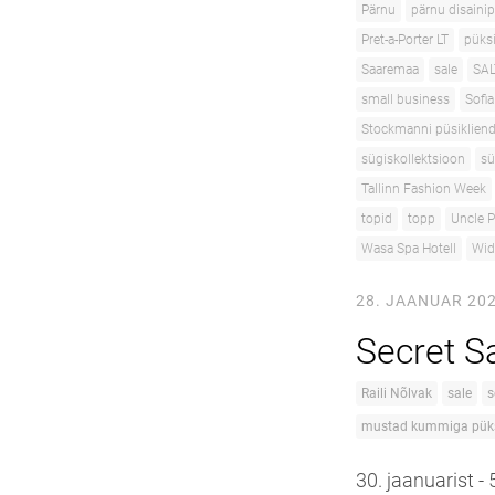
Pärnu
pärnu disaini
Pret-a-Porter LT
püks
Saaremaa
sale
SAL
small business
Sofi
Stockmanni püsiklien
sügiskollektsioon
sü
Tallinn Fashion Week
topid
topp
Uncle P
Wasa Spa Hotell
Wid
28. JAANUAR 20
Secret S
Raili Nõlvak
sale
s
mustad kummiga pük
30. jaanuarist -