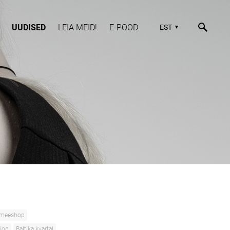
UUDISED
LEIA MEID!
E-POOD
EST
meeshop
hion
Baltika kvartal