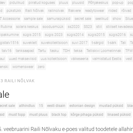
päev
pidulikud
piiratud koguses
pluus
pluusid
Põhjakeskus
pop-up
po
id
pükstükk
Raili Nõlvak
railinolvak
Rakvere
readytowear
riided
rõivad
T Accessorie
sample sale
samuraipüksid
secret sale
seelikud
show
Silue
a Rubina
solaris keskus
soodusmüük
ss2020
SS23
stiil
stiilselt kevadess
dipakkumine
sügis 2015
sügis 2023
sügis2014
sügis2015
sügis2016
s
gistalv1516
suvekleit
suvekollektsioon
suvi 2017
t-särgid
t-särk
Tali
T
talv16
tanksaapad
Tartu
tasku
TDH
teksa
Telliskivi Loomelinnak
TFW
aul
uued makseviisid
uus kollektsioon
väikeseeria
valmistatud Eestis
vest
enski
womenswear
zero
23
RAILI NÕLVAK
ale
ecret sale
allhindlus
15
eesti disain
estonian design
mustad püksid
bla
sid
must topp
must pluus
black top
kõrge pihaga püksid
linased püksid
 5. veebruarini Raili Nõlvaku e-poes valitud toodetele allah