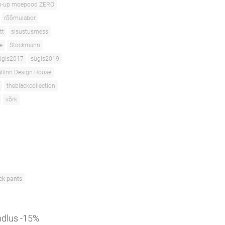
p-up moepood ZERO
rõõmulabor
tt
sisustusmess
e
Stockmann
ügis2017
sügis2019
allinn Design House
theblackcollection
võrk
ck pants
indlus -15%