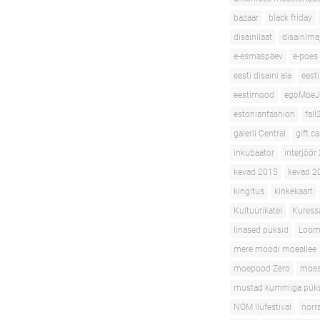
bazaar
black friday
disainilaat
disainima
e-esmaspäev
e-poes
eesti disaini ala
eesti
eestimood
egoMoeJ
estonianfashion
fall
galerii Central
gift c
inkubaator
interjöör
kevad 2015
kevad 2
kingitus
kinkekaart
Kultuurikatel
Kuress
linased püksid
Loom
mere moodi moeallee
moepood Zero
moe
mustad kummiga pük
NOM Ilufestival
norr