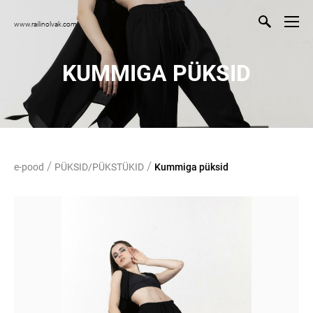
www.railinolvak.com
KUMMIGA PÜKSID
/
/
e-pood
PÜKSID/PÜKSTÜKID
Kummiga püksid