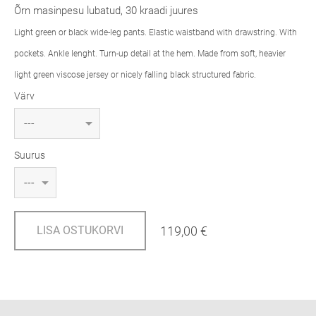
Õrn masinpesu lubatud, 30 kraadi juures
Light green or black wide-leg pants. Elastic waistband with drawstring. With
pockets. Ankle lenght. Turn-up detail at the hem. Made from soft, heavier
light green viscose jersey or nicely falling black structured fabric.
Värv
Suurus
119,00 €
LISA OSTUKORVI