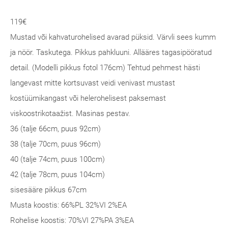
119€
Mustad või kahvaturohelised avarad püksid. Värvli sees kumm
ja nöör. Taskutega. Pikkus pahkluuni. Allääres tagasipööratud
detail. (Modelli pikkus fotol 176cm) Tehtud pehmest hästi
langevast mitte kortsuvast veidi venivast mustast
kostüümikangast või helerohelisest paksemast
viskoostrikotaažist. Masinas pestav.
36 (talje 66cm, puus 92cm)
38 (talje 70cm, puus 96cm)
40 (talje 74cm, puus 100cm)
42 (talje 78cm, puus 104cm)
sisesääre pikkus 67cm
Musta koostis: 66%PL 32%VI 2%EA
Rohelise koostis: 70%VI 27%PA 3%EA