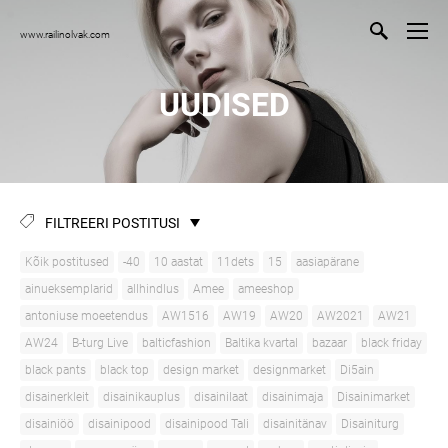
www.railinolvak.com
UUDISED
FILTREERI POSTITUSI
Kõik postitused
-40
10 aastat
11dets
15
aasiapärane
ainueksemplarid
allhindlus
Amee
ameeshop
antoniuse moeetendus
AW1516
AW19
AW20
AW2021
AW21
AW24
B-turg Live
balticfashion
Baltika kvartal
bazaar
black friday
black pants
black top
design market
designmarket
Di5ain
disainerkleit
disainikauplus
disainilaat
disainimaja
Disainimarket
disainiöö
disainipood
disainipood Tali
disainitänav
Disainiturg