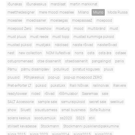
lõunakas
lõunakeskus
mardilaat
martin markkinat
meetthedesigner
mere moodi moeallee
Milano
Miurio
Moda Russa
moeallee
moedisainer
moelaegas
moepassaaž
moepood
moepood Zero
moeshow
moeturg
mood
multibränd
must
must pluus
must reede
must topp
mustad kummiga püksid
mustad püksid
mustjakk
näidised
naiste rõivad
naisterõivad
nest
new collection
NOM Ilufestival
norra
osta
osta ära
ostaee
ostupromenaad
otse disainerilt
otsedisainerilt
pangalingid
pariis
Pärnu
pärnu disainipäev
pidulikud
piiratud koguses
pluus
pluusid
Põhjakeskus
pop-up
pop-up moepood ZERO
Pret-a-Porter LT
püksid
pükstükk
Raili Nõlvak
railinolvak
Rakvere
readytowear
riided
rõivad
rõõmulabor
Saaremaa
sale
SALT Accessorie
sample sale
samuraipüksid
secret sale
seelikud
show
Siluett
sisustusmess
small business
Sofia Rubina
solaris keskus
soodusmüük
ss2020
SS23
stiil
stiilselt kevadesse
Stockmann
Stockmanni püsikliendipakkumine
sügis 2015
sügis 2023
sügis2014
sügis2015
sügis2016