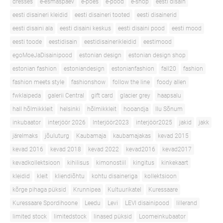
dresses
e-esmaspäev
e-poes
e-pood
e-shop
eesti disain
eesti disaineri kleidid
eesti disaineri tooted
eesti disainerid
eesti disaini ala
eesti disaini keskus
eesti disaini pood
eesti mood
eesti toode
eestidisain
eestidisainerikleidid
eestimood
egoMoeJaDisainipood
estonian design
estonian design shop
estonian fashion
estoniandesign
estonianfashion
fall20
fashion
fashion meets style
fashionshow
follow the line
foody allen
fwklaipeda
galerii Central
gift card
glacier grey
haapsalu
hall hõlmikkleit
helsinki
hõlmikkleit
hooandja
Ilu Sõnum
inkubaator
interjöör 2026
Interjöör2023
interjöör2025
jakid
jakk
järelmaks
jõuluturg
Kaubamaja
kaubamajakas
kevad 2015
kevad 2016
kevad 2018
kevad 2022
kevad2016
kevad2017
kevadkollektsioon
kihilisus
kimonostiil
kingitus
kinkekaart
kleidid
kleit
kliendiõhtu
kohtu disaineriga
kollektsioon
kõrge pihaga püksid
Krunnipea
Kultuurikatel
Kuressaare
Kuressaare Spordihoone
Leedu
Levi
LEVI disainipood
lillerand
limited stock
limitedstock
linased püksid
Loomeinkubaator