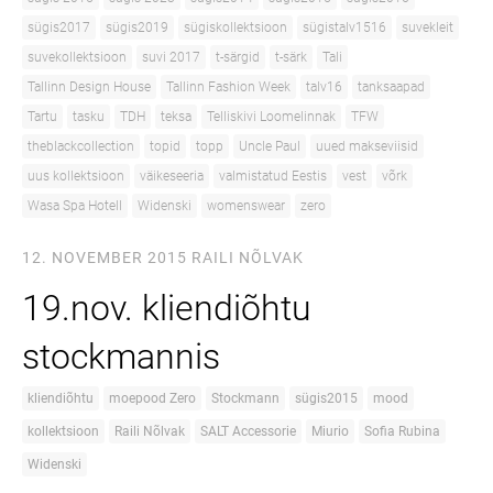
sügis2017
sügis2019
sügiskollektsioon
sügistalv1516
suvekleit
suvekollektsioon
suvi 2017
t-särgid
t-särk
Tali
Tallinn Design House
Tallinn Fashion Week
talv16
tanksaapad
Tartu
tasku
TDH
teksa
Telliskivi Loomelinnak
TFW
theblackcollection
topid
topp
Uncle Paul
uued makseviisid
uus kollektsioon
väikeseeria
valmistatud Eestis
vest
võrk
Wasa Spa Hotell
Widenski
womenswear
zero
12. NOVEMBER 2015
RAILI NÕLVAK
19.nov. kliendiõhtu
stockmannis
kliendiõhtu
moepood Zero
Stockmann
sügis2015
mood
kollektsioon
Raili Nõlvak
SALT Accessorie
Miurio
Sofia Rubina
Widenski