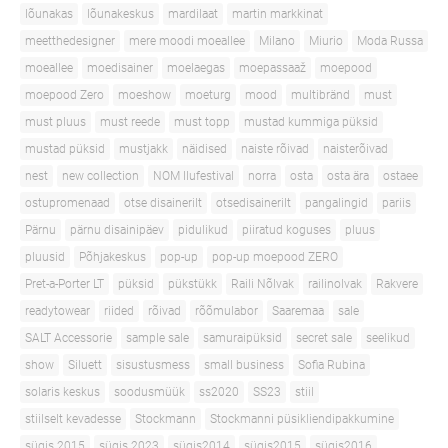
lõunakas
lõunakeskus
mardilaat
martin markkinat
meetthedesigner
mere moodi moeallee
Milano
Miurio
Moda Russa
moeallee
moedisainer
moelaegas
moepassaaž
moepood
moepood Zero
moeshow
moeturg
mood
multibränd
must
must pluus
must reede
must topp
mustad kummiga püksid
mustad püksid
mustjakk
näidised
naiste rõivad
naisterõivad
nest
new collection
NOM Ilufestival
norra
osta
osta ära
ostaee
ostupromenaad
otse disainerilt
otsedisainerilt
pangalingid
pariis
Pärnu
pärnu disainipäev
pidulikud
piiratud koguses
pluus
pluusid
Põhjakeskus
pop-up
pop-up moepood ZERO
Pret-a-Porter LT
püksid
pükstükk
Raili Nõlvak
railinolvak
Rakvere
readytowear
riided
rõivad
rõõmulabor
Saaremaa
sale
SALT Accessorie
sample sale
samuraipüksid
secret sale
seelikud
show
Siluett
sisustusmess
small business
Sofia Rubina
solaris keskus
soodusmüük
ss2020
SS23
stiil
stiilselt kevadesse
Stockmann
Stockmanni püsikliendipakkumine
sügis 2015
sügis 2023
sügis2014
sügis2015
sügis2016