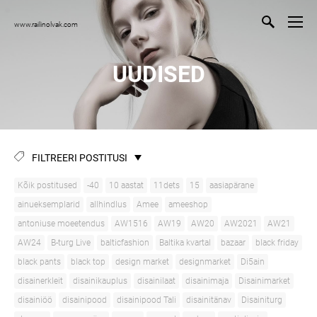
www.railinolvak.com
UUDISED
FILTREERI POSTITUSI
Kõik postitused
-40
10 aastat
11dets
15
aasiapärane
ainueksemplarid
allhindlus
Amee
ameeshop
antoniuse moeetendus
AW1516
AW19
AW20
AW2021
AW21
AW24
B-turg Live
balticfashion
Baltika kvartal
bazaar
black friday
black pants
black top
design market
designmarket
Di5ain
disainerkleit
disainikauplus
disainilaat
disainimaja
Disainimarket
disainiöö
disainipood
disainipood Tali
disainitänav
Disainiturg