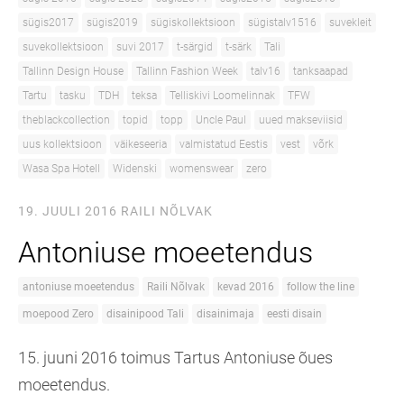
sügis2017
sügis2019
sügiskollektsioon
sügistalv1516
suvekleit
suvekollektsioon
suvi 2017
t-särgid
t-särk
Tali
Tallinn Design House
Tallinn Fashion Week
talv16
tanksaapad
Tartu
tasku
TDH
teksa
Telliskivi Loomelinnak
TFW
theblackcollection
topid
topp
Uncle Paul
uued makseviisid
uus kollektsioon
väikeseeria
valmistatud Eestis
vest
võrk
Wasa Spa Hotell
Widenski
womenswear
zero
19. JUULI 2016
RAILI NÕLVAK
Antoniuse moeetendus
antoniuse moeetendus
Raili Nõlvak
kevad 2016
follow the line
moepood Zero
disainipood Tali
disainimaja
eesti disain
15. juuni 2016 toimus Tartus Antoniuse õues
moeetendus.