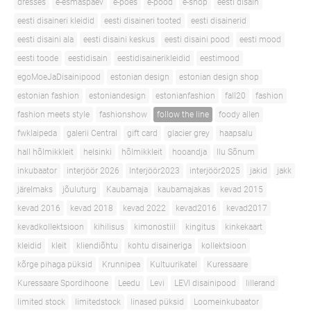
dresses
e-esmaspäev
e-poes
e-pood
e-shop
eesti disain
eesti disaineri kleidid
eesti disaineri tooted
eesti disainerid
eesti disaini ala
eesti disaini keskus
eesti disaini pood
eesti mood
eesti toode
eestidisain
eestidisainerikleidid
eestimood
egoMoeJaDisainipood
estonian design
estonian design shop
estonian fashion
estoniandesign
estonianfashion
fall20
fashion
fashion meets style
fashionshow
follow the line
foody allen
fwklaipeda
galerii Central
gift card
glacier grey
haapsalu
hall hõlmikkleit
helsinki
hõlmikkleit
hooandja
Ilu Sõnum
inkubaator
interjöör 2026
Interjöör2023
interjöör2025
jakid
jakk
järelmaks
jõuluturg
Kaubamaja
kaubamajakas
kevad 2015
kevad 2016
kevad 2018
kevad 2022
kevad2016
kevad2017
kevadkollektsioon
kihilisus
kimonostiil
kingitus
kinkekaart
kleidid
kleit
kliendiõhtu
kohtu disaineriga
kollektsioon
kõrge pihaga püksid
Krunnipea
Kultuurikatel
Kuressaare
Kuressaare Spordihoone
Leedu
Levi
LEVI disainipood
lillerand
limited stock
limitedstock
linased püksid
Loomeinkubaator