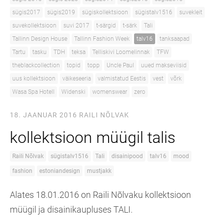
sügis2017
sügis2019
sügiskollektsioon
sügistalv1516
suvekleit
suvekollektsioon
suvi 2017
t-särgid
t-särk
Tali
Tallinn Design House
Tallinn Fashion Week
talv16
tanksaapad
Tartu
tasku
TDH
teksa
Telliskivi Loomelinnak
TFW
theblackcollection
topid
topp
Uncle Paul
uued makseviisid
uus kollektsioon
väikeseeria
valmistatud Eestis
vest
võrk
Wasa Spa Hotell
Widenski
womenswear
zero
18. JAANUAR 2016
RAILI NÕLVAK
kollektsioon müügil talis
Raili Nõlvak
sügistalv1516
Tali
disainipood
talv16
mood
fashion
estoniandesign
mustjakk
Alates 18.01.2016 on Raili Nõlvaku kollektsioon
müügil ja disainikaupluses TALI.