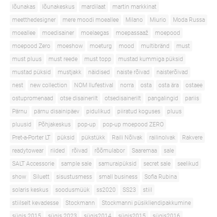
lõunakas
lõunakeskus
mardilaat
martin markkinat
meetthedesigner
mere moodi moeallee
Milano
Miurio
Moda Russa
moeallee
moedisainer
moelaegas
moepassaaž
moepood
moepood Zero
moeshow
moeturg
mood
multibränd
must
must pluus
must reede
must topp
mustad kummiga püksid
mustad püksid
mustjakk
näidised
naiste rõivad
naisterõivad
nest
new collection
NOM Ilufestival
norra
osta
osta ära
ostaee
ostupromenaad
otse disainerilt
otsedisainerilt
pangalingid
pariis
Pärnu
pärnu disainipäev
pidulikud
piiratud koguses
pluus
pluusid
Põhjakeskus
pop-up
pop-up moepood ZERO
Pret-a-Porter LT
püksid
pükstükk
Raili Nõlvak
railinolvak
Rakvere
readytowear
riided
rõivad
rõõmulabor
Saaremaa
sale
SALT Accessorie
sample sale
samuraipüksid
secret sale
seelikud
show
Siluett
sisustusmess
small business
Sofia Rubina
solaris keskus
soodusmüük
ss2020
SS23
stiil
stiilselt kevadesse
Stockmann
Stockmanni püsikliendipakkumine
sügis 2015
sügis 2023
sügis2014
sügis2015
sügis2016