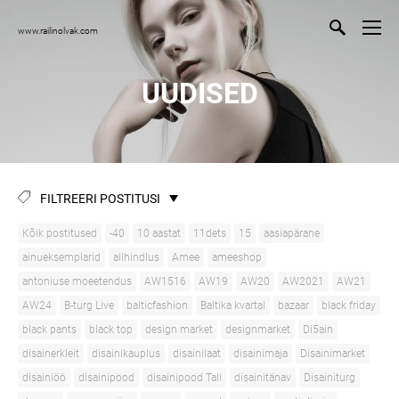
www.railinolvak.com
UUDISED
FILTREERI POSTITUSI
Kõik postitused
-40
10 aastat
11dets
15
aasiapärane
ainueksemplarid
allhindlus
Amee
ameeshop
antoniuse moeetendus
AW1516
AW19
AW20
AW2021
AW21
AW24
B-turg Live
balticfashion
Baltika kvartal
bazaar
black friday
black pants
black top
design market
designmarket
Di5ain
disainerkleit
disainikauplus
disainilaat
disainimaja
Disainimarket
disainiöö
disainipood
disainipood Tali
disainitänav
Disainiturg