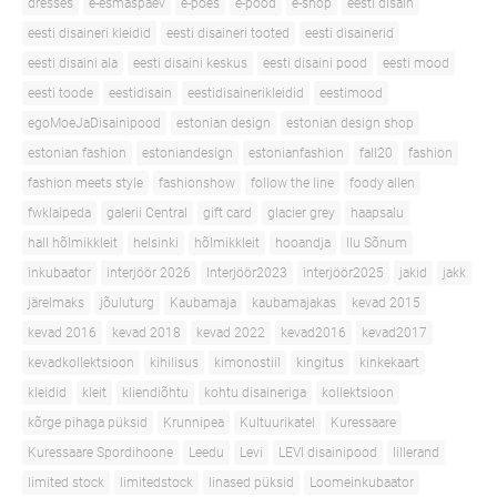
dresses
e-esmaspäev
e-poes
e-pood
e-shop
eesti disain
eesti disaineri kleidid
eesti disaineri tooted
eesti disainerid
eesti disaini ala
eesti disaini keskus
eesti disaini pood
eesti mood
eesti toode
eestidisain
eestidisainerikleidid
eestimood
egoMoeJaDisainipood
estonian design
estonian design shop
estonian fashion
estoniandesign
estonianfashion
fall20
fashion
fashion meets style
fashionshow
follow the line
foody allen
fwklaipeda
galerii Central
gift card
glacier grey
haapsalu
hall hõlmikkleit
helsinki
hõlmikkleit
hooandja
Ilu Sõnum
inkubaator
interjöör 2026
Interjöör2023
interjöör2025
jakid
jakk
järelmaks
jõuluturg
Kaubamaja
kaubamajakas
kevad 2015
kevad 2016
kevad 2018
kevad 2022
kevad2016
kevad2017
kevadkollektsioon
kihilisus
kimonostiil
kingitus
kinkekaart
kleidid
kleit
kliendiõhtu
kohtu disaineriga
kollektsioon
kõrge pihaga püksid
Krunnipea
Kultuurikatel
Kuressaare
Kuressaare Spordihoone
Leedu
Levi
LEVI disainipood
lillerand
limited stock
limitedstock
linased püksid
Loomeinkubaator