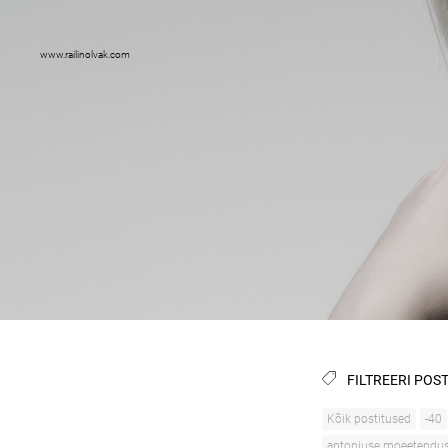
www.railinolvak.com
FILTREERI POST
Kõik postitused
-40
antoniuse moeetendu