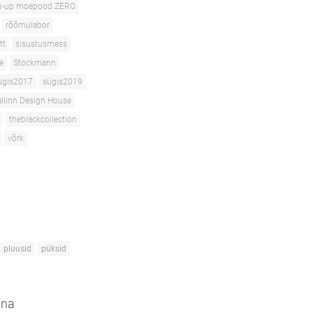
p-up moepood ZERO
rõõmulabor
tt
sisustusmess
e
Stockmann
ügis2017
sügis2019
allinn Design House
theblackcollection
võrk
pluusid
püksid
nna