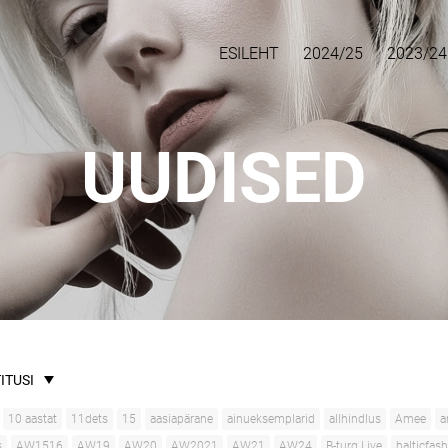
ESILEHT
2024/25
2023/24
UUDISED
ITUSI
10 aastat
11dets
15
aasiapärane
ainueksemplarid
allhindlus
Amee
a
s
AW1516
AW19
AW20
AW2021
AW21
AW24
B-turg Live
balticfas