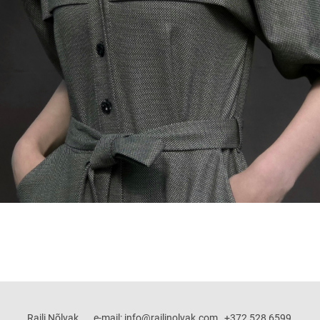
Raili Nõlvak e-mail: info@railinolvak.com +372 528 6599