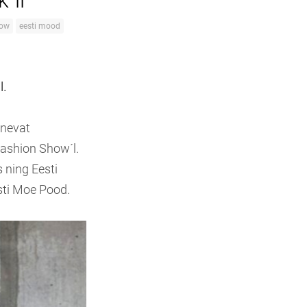
´il
ow
eesti mood
l.
snevat
Fashion Show´l.
 ning Eesti
esti Moe Pood.