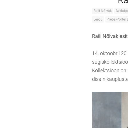
Ra
Raili Nõlvak
fwklaip
Leedu
Pret-a-Porter 
Raili Nõlvak esi
14. oktoobril 2
sügiskollektsioo
Kollektsioon on 
disainikaupluste