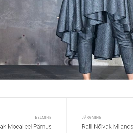
EELMINE
JÄRGMINE
vak Moealleel Pärnus
Raili Nõlvak Milano