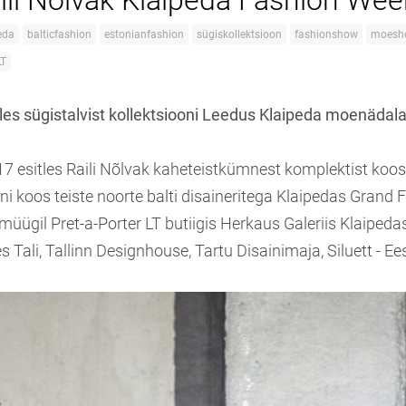
ili Nõlvak Klaipeda Fashion Week
eda
balticfashion
estonianfashion
sügiskollektsioon
fashionshow
moesh
LT
tles sügistalvist kollektsiooni Leedus Klaipeda moenädala
017 esitles Raili Nõlvak kaheteistkümnest komplektist koo
ni koos teiste noorte balti disaineritega Klaipedas Grand 
müügil Pret-a-Porter LT butiigis Herkaus Galeriis Klaipedas
s Tali, Tallinn Designhouse, Tartu Disainimaja, Siluett - E