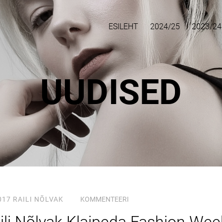
ESILEHT
2024/25
2023/24
UUDISED
017
RAILI NÕLVAK
KOMMENTEERI