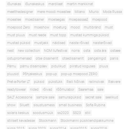
lõunakas
lõunakeskus
mardilaat
martin markkinat
meetthedesigner
mere moodi moeallee
Milano
Miurio
Moda Russa
moeallee
moedisainer
moelaegas
moepassaaž
moepood
moepood Zero
moeshow
moeturg
mood
multibränd
must
must pluus
must reede
must topp
mustad kummiga püksid
mustad püksid
mustjakk
näidised
naiste rõivad
naisterõivad
nest
new collection
NOM Ilufestival
norra
osta
osta ära
ostaee
ostupromenaad
otse disainerilt
otsedisainerilt
pangalingid
pariis
Pärnu
pärnu disainipäev
pidulikud
piiratud koguses
pluus
pluusid
Põhjakeskus
pop-up
pop-up moepood ZERO
Pret-a-Porter LT
püksid
pükstükk
Raili Nõlvak
railinolvak
Rakvere
readytowear
riided
rõivad
rõõmulabor
Saaremaa
sale
SALT Accessorie
sample sale
samuraipüksid
secret sale
seelikud
show
Siluett
sisustusmess
small business
Sofia Rubina
solaris keskus
soodusmüük
ss2020
SS23
stiil
stiilselt kevadesse
Stockmann
Stockmanni püsikliendipakkumine
sügis 2015
sügis 2023
sügis2014
sügis2015
sügis2016