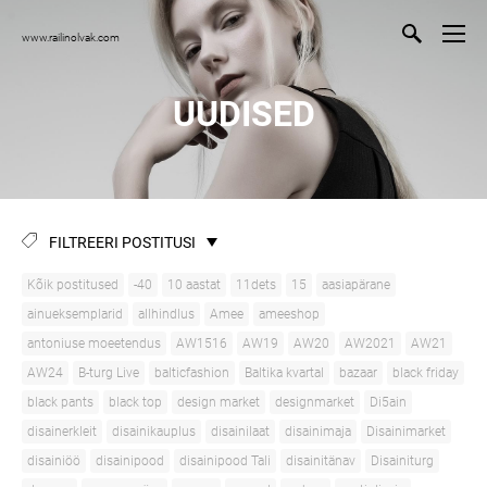
www.railinolvak.com
UUDISED
FILTREERI POSTITUSI
Kõik postitused
-40
10 aastat
11dets
15
aasiapärane
ainueksemplarid
allhindlus
Amee
ameeshop
antoniuse moeetendus
AW1516
AW19
AW20
AW2021
AW21
AW24
B-turg Live
balticfashion
Baltika kvartal
bazaar
black friday
black pants
black top
design market
designmarket
Di5ain
disainerkleit
disainikauplus
disainilaat
disainimaja
Disainimarket
disainiöö
disainipood
disainipood Tali
disainitänav
Disainiturg