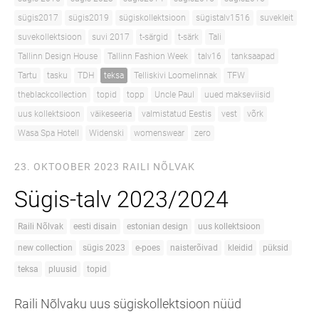
sügis2017
sügis2019
sügiskollektsioon
sügistalv1516
suvekleit
suvekollektsioon
suvi 2017
t-särgid
t-särk
Tali
Tallinn Design House
Tallinn Fashion Week
talv16
tanksaapad
Tartu
tasku
TDH
teksa
Telliskivi Loomelinnak
TFW
theblackcollection
topid
topp
Uncle Paul
uued makseviisid
uus kollektsioon
väikeseeria
valmistatud Eestis
vest
võrk
Wasa Spa Hotell
Widenski
womenswear
zero
23. OKTOOBER 2023
RAILI NÕLVAK
Sügis-talv 2023/2024
Raili Nõlvak
eesti disain
estonian design
uus kollektsioon
new collection
sügis 2023
e-poes
naisterõivad
kleidid
püksid
teksa
pluusid
topid
Raili Nõlvaku uus sügiskollektsioon nüüd