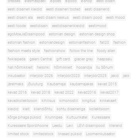
dresses
e-esmaspäev
e-poes
e-pood
e-shop
eesti disain
eesti disaineri kleidid
eesti disaineri tooted
eesti disainerid
eesti disaini ala
eesti disaini keskus
eesti disaini pood
eesti mood
eesti toode
eestidisain
eestidisainerikleidid
eestimood
egoMoeJaDisainipood
estonian design
estonian design shop
estonian fashion
estoniandesign
estonianfashion
fall20
fashion
fashion meets style
fashionshow
follow the line
foody allen
fwklaipeda
galerii Central
gift card
glacier grey
haapsalu
hall hõlmikkleit
helsinki
hõlmikkleit
hooandja
Ilu Sõnum
inkubaator
interjöör 2026
Interjöör2023
interjöör2025
jakid
jakk
järelmaks
jõuluturg
Kaubamaja
kaubamajakas
kevad 2015
kevad 2016
kevad 2018
kevad 2022
kevad2016
kevad2017
kevadkollektsioon
kihilisus
kimonostiil
kingitus
kinkekaart
kleidid
kleit
kliendiõhtu
kohtu disaineriga
kollektsioon
kõrge pihaga püksid
Krunnipea
Kultuurikatel
Kuressaare
Kuressaare Spordihoone
Leedu
Levi
LEVI disainipood
lillerand
limited stock
limitedstock
linased püksid
Loomeinkubaator