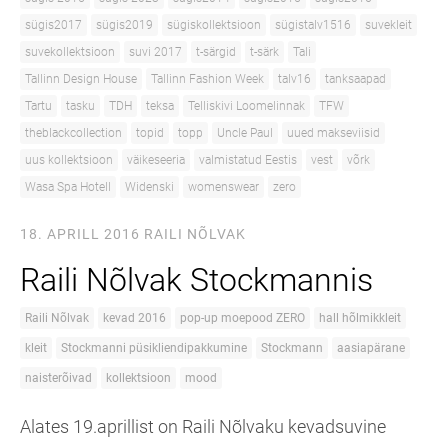
sügis2017
sügis2019
sügiskollektsioon
sügistalv1516
suvekleit
suvekollektsioon
suvi 2017
t-särgid
t-särk
Tali
Tallinn Design House
Tallinn Fashion Week
talv16
tanksaapad
Tartu
tasku
TDH
teksa
Telliskivi Loomelinnak
TFW
theblackcollection
topid
topp
Uncle Paul
uued makseviisid
uus kollektsioon
väikeseeria
valmistatud Eestis
vest
võrk
Wasa Spa Hotell
Widenski
womenswear
zero
18. APRILL 2016
RAILI NÕLVAK
Raili Nõlvak Stockmannis
Raili Nõlvak
kevad 2016
pop-up moepood ZERO
hall hõlmikkleit
kleit
Stockmanni püsikliendipakkumine
Stockmann
aasiapärane
naisterõivad
kollektsioon
mood
Alates 19.aprillist on Raili Nõlvaku kevadsuvine