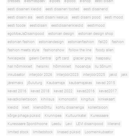
dresses
e-esmaspäev
e-poes
e-pood
e-shop
eesti disain
eesti disaineri kleidid
eesti disaineri tooted
eesti disainerid
eesti disaini ala
eesti disaini keskus
eesti disaini pood
eesti mood
eesti toode
eestidisain
eestidisainerikleidid
eestimood
egoMoeJaDisainipood
estonian design
estonian design shop
estonian fashion
estoniandesign
estonianfashion
fall20
fashion
fashion meets style
fashionshow
follow the line
foody allen
fwklaipeda
galerii Central
gift card
glacier grey
haapsalu
hall hõlmikkleit
helsinki
hõlmikkleit
hooandja
Ilu Sõnum
inkubaator
interjöör 2026
Interjöör2023
interjöör2025
jakid
jakk
järelmaks
jõuluturg
Kaubamaja
kaubamajakas
kevad 2015
kevad 2016
kevad 2018
kevad 2022
kevad2016
kevad2017
kevadkollektsioon
kihilisus
kimonostiil
kingitus
kinkekaart
kleidid
kleit
kliendiõhtu
kohtu disaineriga
kollektsioon
kõrge pihaga püksid
Krunnipea
Kultuurikatel
Kuressaare
Kuressaare Spordihoone
Leedu
Levi
LEVI disainipood
lillerand
limited stock
limitedstock
linased püksid
Loomeinkubaator