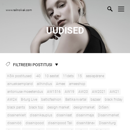
www.railinolvak.com
UUDISED
FILTREERI POSTITUSI
Kõik postitused
-40
10 aastat
11dets
15
aasiapärane
ainueksemplarid
allhindlus
Amee
ameeshop
antoniuse moeetendus
AW1516
AW19
AW20
AW2021
AW21
AW24
B-turg Live
balticfashion
Baltika kvartal
bazaar
black friday
black pants
black top
design market
designmarket
Di5ain
disainerkleit
disainikauplus
disainilaat
disainimaja
Disainimarket
disainiöö
disainipood
disainipood Tali
disainitänav
Disainiturg