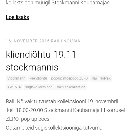
kollektsioon müügil Stockmanni Kaubamajas
Loe lisaks
16. NOVEMBER 2015
RAILI NÕLVAK
kliendiõhtu 19.11
stockmannis
Stockmann
kliendiõhtu
pop-up moepood ZERO
Raili Nõlvak
AW1516
sügiskollektsioon
theblackcollection
Raili Nõlvak tutvustab kollektsiooni 19. novembril
kell 18.00-20.00 Stockmanni Kaubamaja III korrusel
ZERO pop-up poes.
Ootame teid sügiskollektsiooniga tutvuma