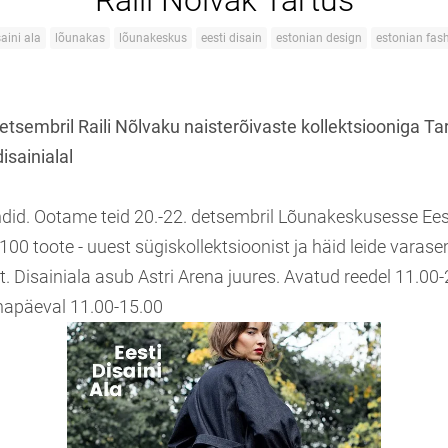
Raili Nõlvak Tartus
saini ala
lõunakas
lõunakeskus
eesti disain
estonian design
estonian fas
etsembril Raili Nõlvaku naisterõivaste kollektsiooniga Ta
sainialal
did. Ootame teid 20.-22. detsembril Lõunakeskusesse Eesti
100 toote - uuest sügiskollektsioonist ja häid leide varas
t. Disainiala asub Astri Arena juures. Avatud reedel 11.00
hapäeval 11.00-15.00