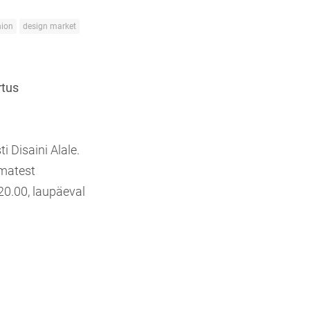
hion
design market
rtus
 Disaini Alale.
ematest
-20.00, laupäeval