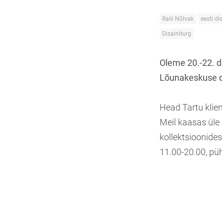
Raili Nõlvak
eesti di
Disainiturg
Oleme 20.-22. d
Lõunakeskuse di
Head Tartu klien
Meil kaasas üle 
kollektsioonides
11.00-20.00, pü