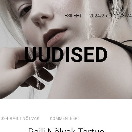
ESILEHT
2024/25
2023/24
UUDISED
2024
RAILI NÕLVAK
KOMMENTEERI