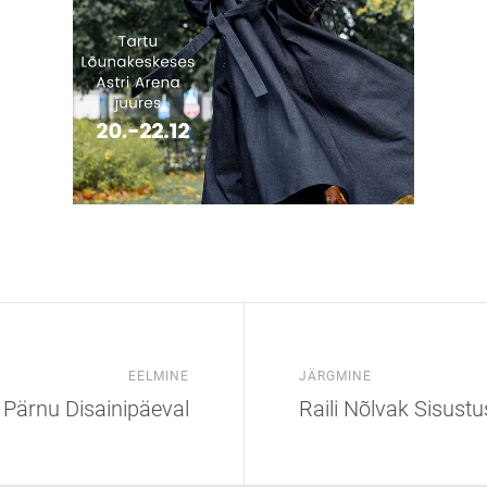
EELMINE
JÄRGMINE
k Pärnu Disainipäeval
Raili Nõlvak Sisust