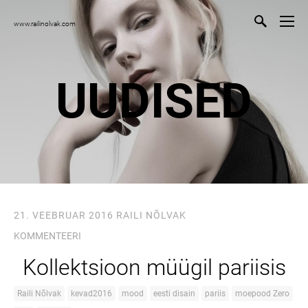
www.railinolvak.com
UUDISED
21. VEEBRUAR 2016
RAILI NÕLVAK
KOMMENTEERI
Kollektsioon müügil pariisis
Raili Nõlvak
kevad2016
mood
eesti disain
pariis
moepood Zero