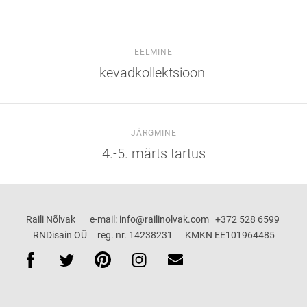
EELMINE
kevadkollektsioon
JÄRGMINE
4.-5. märts tartus
Raili Nõlvak e-mail: info@railinolvak.com +372 528 6599
RNDisain OÜ reg. nr. 14238231 KMKN EE101964485