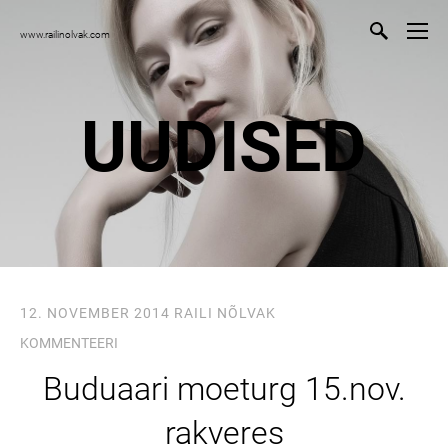
www.railinolvak.com
UUDISED
12. NOVEMBER 2014
RAILI NÕLVAK
KOMMENTEERI
Buduaari moeturg 15.nov.
rakveres