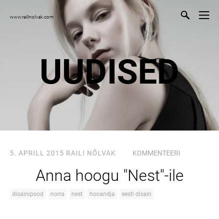
www.railinolvak.com
UUDISED
5. APRILL 2015
RAILI NÕLVAK
KOMMENTEERI
Anna hoogu "Nest"-ile
disainipood
norra
nest
hooandja
eesti disain