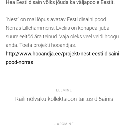
Hea Eesti disain võiks jõuda ka väljapoole Eestit.
"Nest" on mai lõpus avatav Eesti disaini pood
Norras Lillehammeris. Eveliis on kohapeal juba
suure eeltöö ära teinud. Vaja oleks veel veidi hoogu
anda. Toeta projekti hooandjas.
http://www.hooandja.ee/projekt/nest-eesti-disaini-
pood-norras
EELMINE
Raili nõlvaku kollektsioon tartus di5ainis
JÄRGMINE